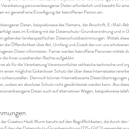
ie Verarbeitung personenbezogener Daten erforderlich und besteht für ein
en wir generell eine Einwilligung der betroffenen Person ein.
nbezogener Daten, beispielsweise des Namens, der Anschrift, E-Mail-A
 erfolgt stets im Einklang mit der Datenschutz-Grundverordnung und in
rm geltenden landesspezifischen Datenschutzbestimmungen. Mittels dies
 die Öffentlichkeit über Art, Umfang und Zweck der von uns erhobenen
ogenen Daten informieren. Ferner werden betroffene Personen mittels di
 die ihnen zustehenden Rechte aufgeklärt.
t als für die Verarbeitung Verantwortlicher zahlreiche technische und or
inen möglichst lückenlosen Schutz der über diese Internetseite verarbe
sicherzustellen. Dennoch können Internetbasierte Datenübertragungen g
n, sodass ein absoluter Schutz nicht gewährleistet werden kann. Aus dies
personenbezogene Daten auch auf alternativen Wegen, beispielsweise telef
timmungen
der Creativo Heidi Wurm beruht auf den Begrifflichkeiten, die durch den
im Erlass der Datenschutz-Grundverordnung (DS-GVO) verwendet wur