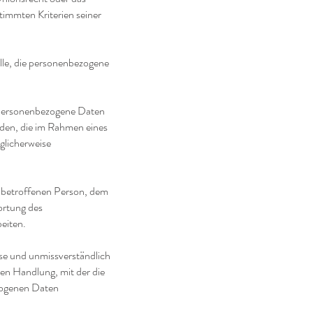
timmten Kriterien seiner
elle, die personenbezogene
er personenbezogene Daten
rden, die im Rahmen eines
glicherweise
er betroffenen Person, dem
ortung des
eiten.
eise und unmissverständlich
en Handlung, mit der die
ezogenen Daten