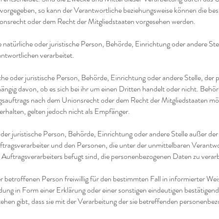
 vorgegeben, so kann der Verantwortliche beziehungsweise können die bes
srecht oder dem Recht der Mitgliedstaaten vorgesehen werden.
ne natürliche oder juristische Person, Behörde, Einrichtung oder andere St
ntwortlichen verarbeitet.
iche oder juristische Person, Behörde, Einrichtung oder andere Stelle, d
ängig davon, ob es sich bei ihr um einen Dritten handelt oder nicht. Behö
auftrags nach dem Unionsrecht oder dem Recht der Mitgliedstaaten mö
halten, gelten jedoch nicht als Empfänger.
e oder juristische Person, Behörde, Einrichtung oder andere Stelle außer d
tragsverarbeiter und den Personen, die unter der unmittelbaren Verantw
 Auftragsverarbeiters befugt sind, die personenbezogenen Daten zu verarb
der betroffenen Person freiwillig für den bestimmten Fall in informierter W
ng in Form einer Erklärung oder einer sonstigen eindeutigen bestätigend
tehen gibt, dass sie mit der Verarbeitung der sie betreffenden personenb