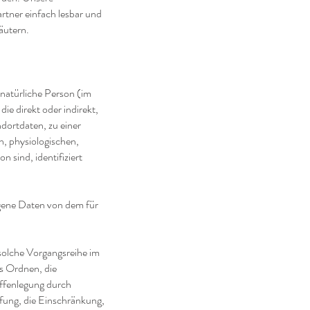
rtner einfach lesbar und
äutern.
e natürliche Person (im
ie direkt oder indirekt,
dortdaten, zu einer
, physiologischen,
n sind, identifiziert
zogene Daten von dem für
 solche Vorgangsreihe im
s Ordnen, die
ffenlegung durch
pfung, die Einschränkung,