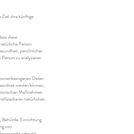
iel, ihre künftige
dass diese
natürliche Person
Gesundheit, persönlicher
n Person zu analysieren
personenbezogenen Daten
ugeordnet werden können,
isatorischen Maßnahmen
ntifizierbaren natürlichen
on, Behörde, Einrichtung
ung von
Unionsrecht oder das