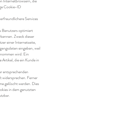
n Internetbrowsern, die
ige Cookie-ID
erfreundlichere Services
s Benutzers optimiert
erkennen. Zweck dieser
er einer Internetseite,
ugangsdaten eingeben, weil
ernommen wird. Ein
Artikel, die ein Kunde in
ner entsprechenden
ft widersprechen. Ferner
me gelöscht werden. Dies
ookies in dem genutzten
utzbar.