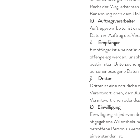
Recht der Mitgliedstaaten
Benennung nach dem Union
h) Auftragsverarbeiter
Auftragsverarbeiter ist ei
Daten im Auftrag des Vera
i) Empfänger
Empfänger ist eine natürl
offengelegt werden, unabh
bestimmten Untersuchungs
personenbezogene Daten er
j) Dritter
Dritter ist eine natürlich
Verantwortlichen, dem Auf
Verantwortlichen oder des
k) Einwilligung
Einwilligung ist jede von 
abgegebene Willensbekundu
betroffene Person zu vers
einverstanden ist.