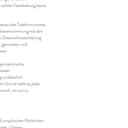
e solche Verarbeitung keine
dresse oder Telefonnummer
 Übereinstimmung mit den
er Datenschutzerklärung
, genutzten und
eser
ganisatorische
iteten
rundsätzlich
em Grund steht es jeder
onisch, an uns zu
 Europäischen Richtlinien-
den. Unsere