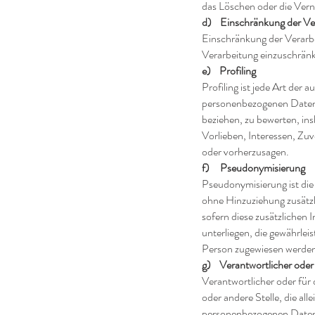
das Löschen oder die Vern
d) Einschränkung der Ve
Einschränkung der Verarbe
Verarbeitung einzuschrän
e) Profiling
Profiling ist jede Art der
personenbezogenen Daten 
beziehen, zu bewerten, ins
Vorlieben, Interessen, Zuv
oder vorherzusagen.
f) Pseudonymisierung
Pseudonymisierung ist di
ohne Hinzuziehung zusätzl
sofern diese zusätzliche
unterliegen, die gewährlei
Person zugewiesen werde
g) Verantwortlicher oder 
Verantwortlicher oder für 
oder andere Stelle, die al
personenbezogenen Daten e