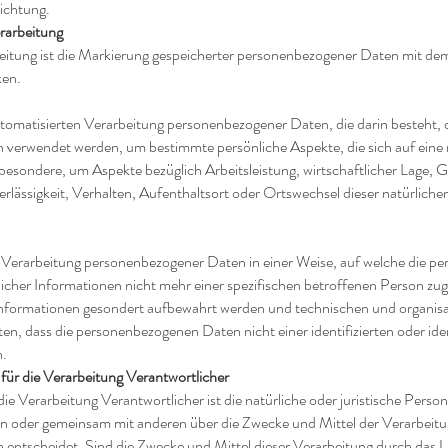
ichtung.
rarbeitung
itung ist die Markierung gespeicherter personenbezogener Daten mit dem Z
ken.
 automatisierten Verarbeitung personenbezogener Daten, die darin besteht, 
verwendet werden, um bestimmte persönliche Aspekte, die sich auf eine 
besondere, um Aspekte bezüglich Arbeitsleistung, wirtschaftlicher Lage, 
erlässigkeit, Verhalten, Aufenthaltsort oder Ortswechsel dieser natürliche
e Verarbeitung personenbezogener Daten in einer Weise, auf welche die 
icher Informationen nicht mehr einer spezifischen betroffenen Person z
n Informationen gesondert aufbewahrt werden und technischen und organ
sten, dass die personenbezogenen Daten nicht einer identifizierten oder ide
n.
für die Verarbeitung Verantwortlicher
die Verarbeitung Verantwortlicher ist die natürliche oder juristische Pers
lein oder gemeinsam mit anderen über die Zwecke und Mittel der Verarbeit
ntscheidet. Sind die Zwecke und Mittel dieser Verarbeitung durch das 