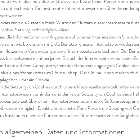
und Servern, den individuellen Browser der betroffenen Person von andere
 zu unterscheiden. Ein bestimmter Internetbrowser kann über die eindeut
ziert werden.
kies kann die Creativo Heidi Wurm den Nutzern dieser Internetseite nutz
e Cookie-Setzung nicht möglich wären.
nen die Informationen und Angebote auf unserer Internetseite im Sinne de
en uns, wie bereits erwähnt, die Benutzer unserer Internetseite wiederzu
n Nutzern die Verwendung unserer Internetseite zu erleichtern. Der Benutz
s beispielsweise nicht bei jedem Besuch der Internetseite erneut seine Z
te und dem auf dem Computersystem des Benutzers abgelegten Cookie üb
Cookie eines Warenkorbes im Online-Shop. Der Online-Shop merkt sich die 
elegt hat, über ein Cookie.
n die Setzung von Cookies durch unsere Internetseite jederzeit mittels ei
 Internetbrowsers verhindern und damit der Setzung von Cookies dauerha
ookies jederzeit über einen Internetbrowser oder andere Softwareprogram
rnetbrowsern möglich. Deaktiviert die betroffene Person die Setzung von C
r Umständen nicht alle Funktionen unserer Internetseite vollumfänglich n
on allgemeinen Daten und Informationen